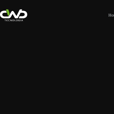
Pular
para
o
Ho
conteúdo