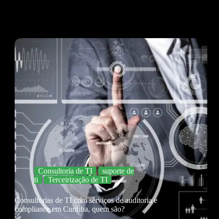
Consultoria de TI
suporte de
ti
Terceirização de TI
Consultorias de TI com serviços de auditoria e
compliance em Curitiba, quem são?