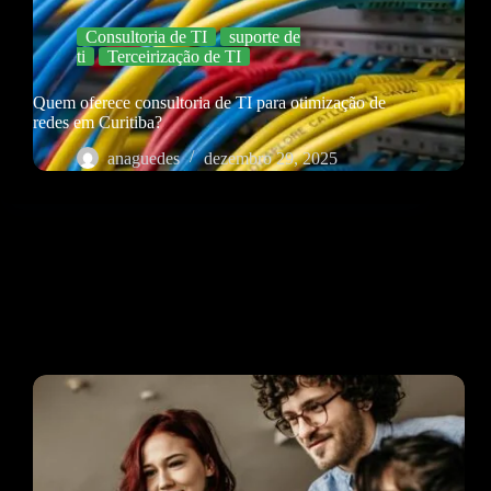
Consultoria de TI
suporte de
ti
Terceirização de TI
Quem oferece consultoria de TI para otimização de
redes em Curitiba?
anaguedes
dezembro 29, 2025