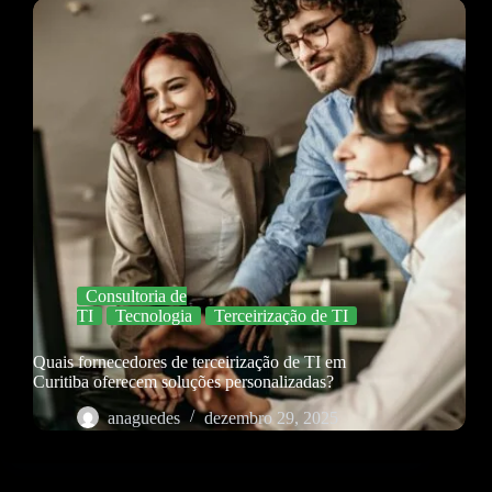
Consultoria de
TI
Tecnologia
Terceirização de TI
Quais fornecedores de terceirização de TI em
Curitiba oferecem soluções personalizadas?
anaguedes
dezembro 29, 2025