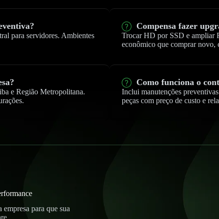
eventiva?
Compensa fazer upgr
tral para servidores. Ambientes
Trocar HD por SSD e ampliar 
econômico que comprar novo, c
esa?
Como funciona o con
iba e Região Metropolitana.
Inclui manutenções preventiv
urações.
peças com preço de custo e rel
erformance
 empresa para que sua
re.