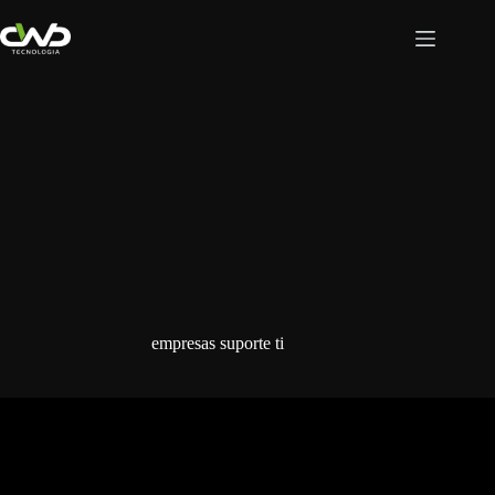
Pular
para
o
conteúdo
empresas suporte ti