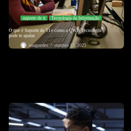
suporte de ti
Tecnologia da Informação
O que é Suporte de TI e como a CWB Tecnologia
pode te ajudar
anaguedes
outubro 13, 2025