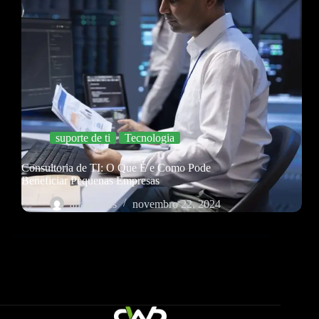
suporte de ti
Tecnologia
Consultoria de TI: O Que É e Como Pode
Beneficiar Pequenas Empresas
anaguedes
novembro 22, 2024