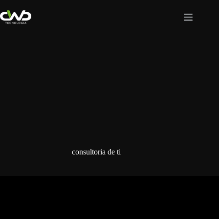
Pular
para
o
conteúdo
consultoria de ti