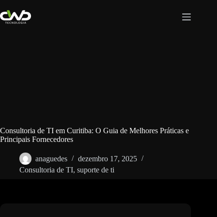
Pular
para
o
conteúdo
Consultoria de TI em Curitiba: O Guia de Melhores Práticas e
Principais Fornecedores
anaguedes
dezembro 17, 2025
Consultoria de TI
,
suporte de ti